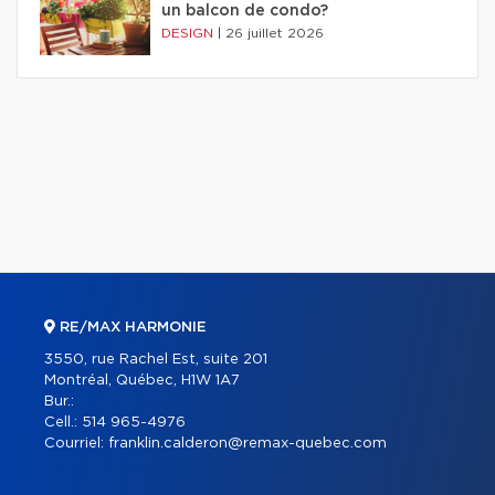
un balcon de condo?
DESIGN
|
26 juillet 2026
RE/MAX HARMONIE
3550, rue Rachel Est, suite 201
Montréal, Québec, H1W 1A7
Bur.:
Cell.:
514 965-4976
Courriel:
franklin.calderon@remax-quebec.com