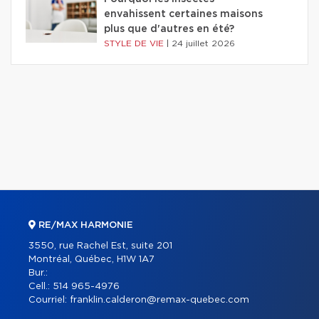
envahissent certaines maisons
plus que d'autres en été?
STYLE DE VIE
|
24 juillet 2026
RE/MAX HARMONIE
3550, rue Rachel Est, suite 201
Montréal, Québec, H1W 1A7
Bur.:
Cell.:
514 965-4976
Courriel:
franklin.calderon@remax-quebec.com