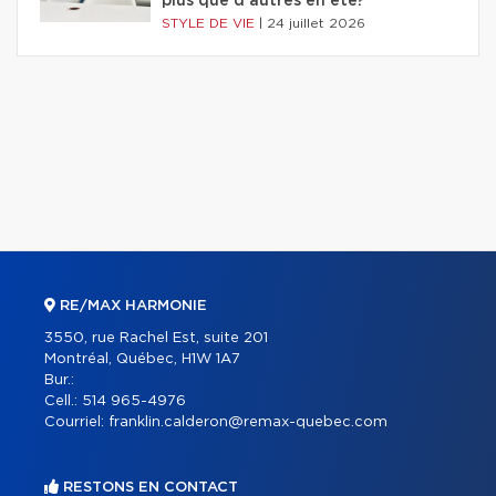
plus que d'autres en été?
STYLE DE VIE
|
24 juillet 2026
RE/MAX HARMONIE
3550, rue Rachel Est, suite 201
Montréal, Québec, H1W 1A7
Bur.:
Cell.:
514 965-4976
Courriel:
franklin.calderon@remax-quebec.com
RESTONS EN CONTACT