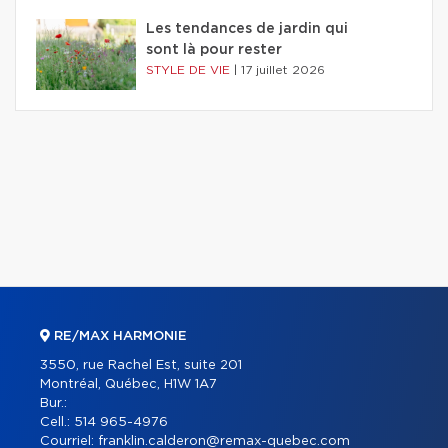
Les tendances de jardin qui
sont là pour rester
STYLE DE VIE
|
17 juillet 2026
RE/MAX HARMONIE
3550, rue Rachel Est, suite 201
Montréal, Québec, H1W 1A7
Bur.:
Cell.:
514 965-4976
Courriel:
franklin.calderon@remax-quebec.com