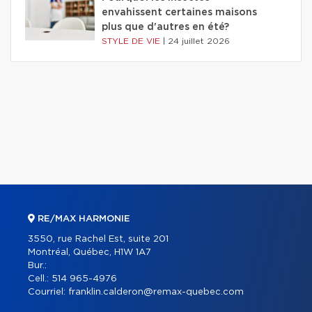
envahissent certaines maisons
plus que d'autres en été?
STYLE DE VIE
|
24 juillet 2026
RE/MAX HARMONIE
3550, rue Rachel Est, suite 201
Montréal, Québec, H1W 1A7
Bur.:
Cell.:
514 965-4976
Courriel:
franklin.calderon@remax-quebec.com