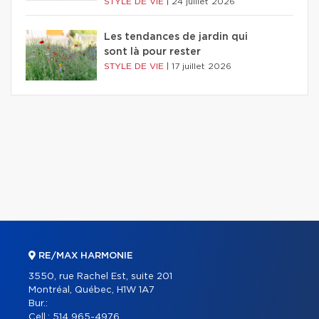
STYLE DE VIE
|
24 juillet 2026
Les tendances de jardin qui
sont là pour rester
STYLE DE VIE
|
17 juillet 2026
RE/MAX HARMONIE
3550, rue Rachel Est, suite 201
Montréal, Québec, H1W 1A7
Bur.:
Cell.:
514 965-4976