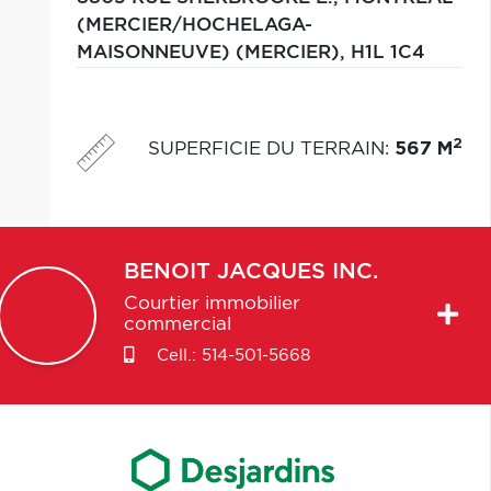
(MERCIER/HOCHELAGA-
MAISONNEUVE) (MERCIER),
H1L 1C4
2
SUPERFICIE DU TERRAIN
:
567 M
BENOIT
JACQUES INC.
Courtier immobilier
commercial
Cell.:
514-501-5668