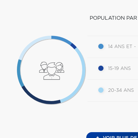
POPULATION PAR
14 ANS ET -
15-19 ANS
20-34 ANS
+
VOIR PLUS DE