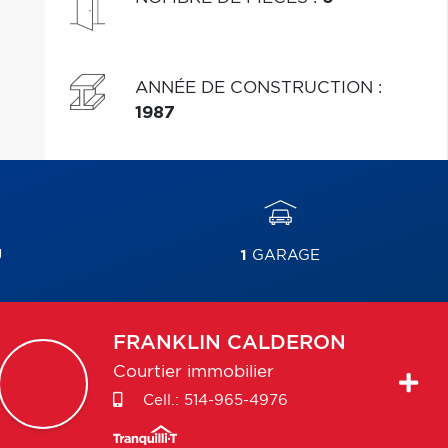
ANNÉE DE CONSTRUCTION
:
1987
U
1
GARAGE
FRANKLIN
CALDERON
Courtier immobilier
Cell.:
514-965-4976