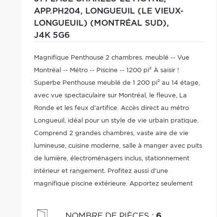
APP.PH204,
LONGUEUIL (LE VIEUX-
LONGUEUIL) (MONTRÉAL SUD),
J4K 5G6
Magnifique Penthouse 2 chambres. meublé -- Vue
Montréal -- Métro -- Piscine -- 1200 pi² À saisir !
Superbe Penthouse meublé de 1 200 pi² au 14 étage,
avec vue spectaculaire sur Montréal, le fleuve, La
Ronde et les feux d'artifice. Accès direct au métro
Longueuil, idéal pour un style de vie urbain pratique.
Comprend 2 grandes chambres, vaste aire de vie
lumineuse, cuisine moderne, salle à manger avec puits
de lumière, électroménagers inclus, stationnement
intérieur et rangement. Profitez aussi d'une
magnifique piscine extérieure. Apportez seulement
vos valises !
NOMBRE DE PIÈCES
:
6