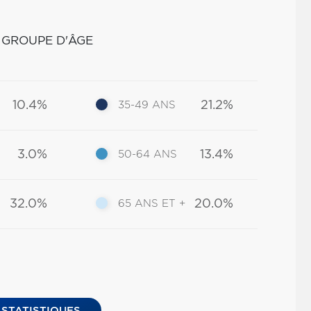
 GROUPE D'ÂGE
10.4%
21.2%
35-49 ANS
3.0%
13.4%
50-64 ANS
32.0%
20.0%
65 ANS ET +
 STATISTIQUES