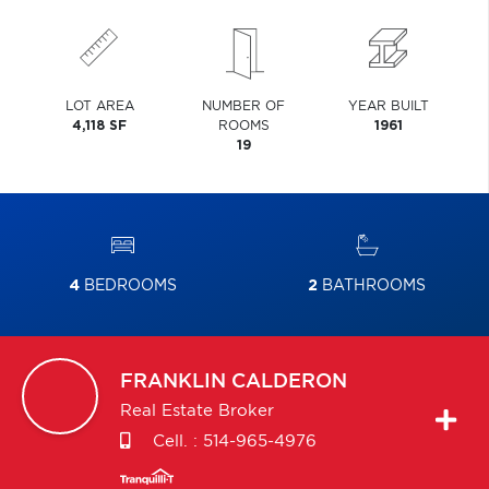
LOT AREA
NUMBER OF
YEAR BUILT
4,118 SF
ROOMS
1961
19
4
BEDROOMS
2
BATHROOMS
FRANKLIN
CALDERON
Real Estate Broker
Cell. :
514-965-4976